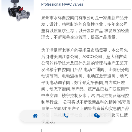
Professional HVAC valves
泉州市水标自控阀门有限公司是一家集新产品开
发，设计，精密制造的合资性企业，多年来公司
坚持以质量求生存，以开发新产品 求发展的经营
理念，不断完善企业管理，提高产品质量。
为了满足新老客户的要求及市场需要，本公司先
后引进美国江森公司、ASCO公司、意大利吉菜
公司的科学技术及国外先进的管理与生产工艺开
发出楼宇自控阀门产品:电动二通阀、比例积分电
动调节阀、电动温控阀、电动压差旁通阀，动态
平衡电动调节阀，数字锁定平衡阀,自力式压差
阀，动态平衡阀.等产品。该产品已被广泛应用于
中央空调、楼宇控制及水，汽.自动控制及远程控
制等行业。 公司将以不断发新品种的精神“恪守质
量第一的原则”用户至上的经营宗旨和实惠的产品
价格，竭诚服务于社会，并请新老客商及同仁携
手惠顾。