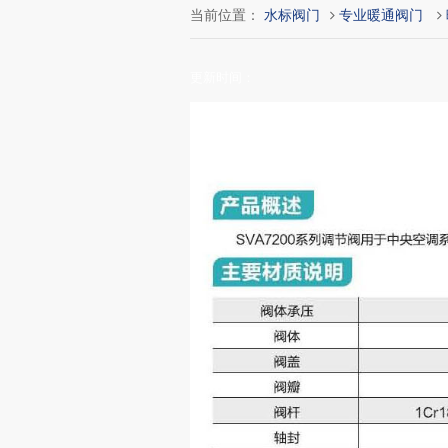
当前位置：
水标阀门
专业暖通阀门
更新时间：