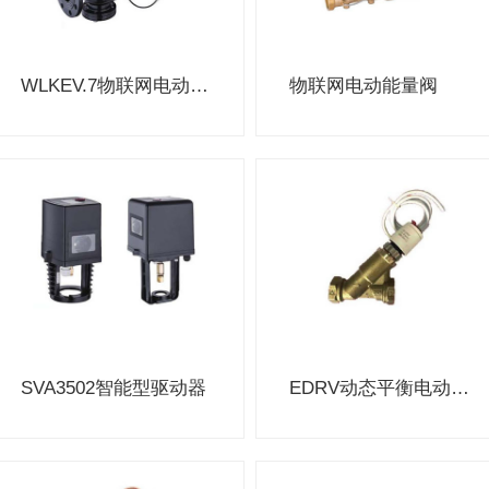
WLKEV.7物联网电动能量阀
物联网电动能量阀
SVA3502智能型驱动器
EDRV动态平衡电动调节阀