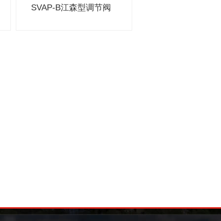
SVAP-B江森型调节阀