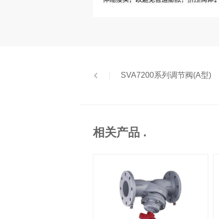
SVA7200系列调节阀(A型)
相关产品 .