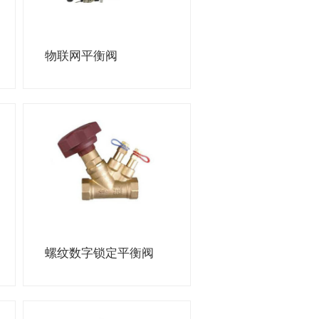
物联网平衡阀
螺纹数字锁定平衡阀