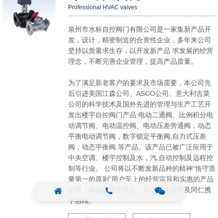
Professional HVAC valves
泉州市水标自控阀门有限公司是一家集新产品开
发，设计，精密制造的合资性企业，多年来公司
坚持以质量求生存，以开发新产品 求发展的经营
理念，不断完善企业管理，提高产品质量。
为了满足新老客户的要求及市场需要，本公司先
后引进美国江森公司、ASCO公司、意大利吉菜
公司的科学技术及国外先进的管理与生产工艺开
发出楼宇自控阀门产品:电动二通阀、比例积分电
动调节阀、电动温控阀、电动压差旁通阀，动态
平衡电动调节阀，数字锁定平衡阀,自力式压差
阀，动态平衡阀.等产品。该产品已被广泛应用于
中央空调、楼宇控制及水，汽.自动控制及远程控
制等行业。 公司将以不断发新品种的精神“恪守质
量第一的原则”用户至上的经营宗旨和实惠的产品
价格，竭诚服务于社会，并请新老客商及同仁携
手惠顾。