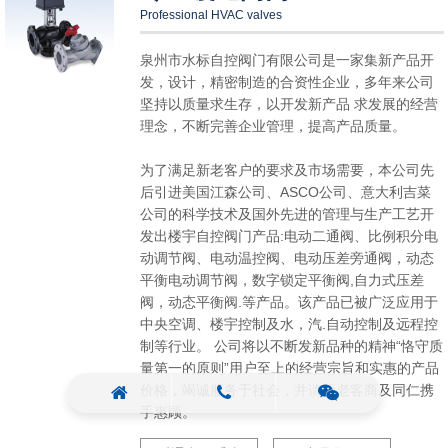
Professional HVAC valves
泉州市水标自控阀门有限公司是一家集新产品开
发，设计，精密制造的合资性企业，多年来公司
坚持以质量求生存，以开发新产品 求发展的经营
理念，不断完善企业管理，提高产品质量。
为了满足新老客户的要求及市场需要，本公司先
后引进美国江森公司、ASCO公司、意大利吉菜
公司的科学技术及国外先进的管理与生产工艺开
发出楼宇自控阀门产品:电动二通阀、比例积分电
动调节阀、电动温控阀、电动压差旁通阀，动态
平衡电动调节阀，数字锁定平衡阀,自力式压差
阀，动态平衡阀.等产品。该产品已被广泛应用于
中央空调、楼宇控制及水，汽.自动控制及远程控
制等行业。 公司将以不断发新品种的精神“恪守质
量第一的原则”用户至上的经营宗旨和实惠的产品
价格，竭诚服务于社会，并请新老客商及同仁携
手惠顾。