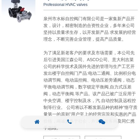
Professional HVAC valves
泉州市水标自控阀门有限公司是一家集新产品开
发，设计，精密制造的合资性企业，多年来公司
坚持以质量求生存，以开发新产品 求发展的经营
理念，不断完善企业管理，提高产品质量。
为了满足新老客户的要求及市场需要，本公司先
后引进美国江森公司、ASCO公司、意大利吉菜
公司的科学技术及国外先进的管理与生产工艺开
发出楼宇自控阀门产品:电动二通阀、比例积分电
动调节阀、电动温控阀、电动压差旁通阀，动态
平衡电动调节阀，数字锁定平衡阀,自力式压差
阀，动态平衡阀.等产品。该产品已被广泛应用于
中央空调、楼宇控制及水，汽.自动控制及远程控
制等行业。 公司将以不断发新品种的精神“恪守质
量第一的原则”用户至上的经营宗旨和实惠的产品
价格，竭诚服务于社会，并请新老客商及同仁携
手惠顾。