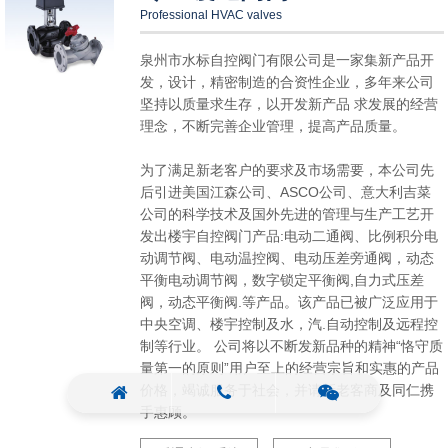
Professional HVAC valves
泉州市水标自控阀门有限公司是一家集新产品开
发，设计，精密制造的合资性企业，多年来公司
坚持以质量求生存，以开发新产品 求发展的经营
理念，不断完善企业管理，提高产品质量。
为了满足新老客户的要求及市场需要，本公司先
后引进美国江森公司、ASCO公司、意大利吉菜
公司的科学技术及国外先进的管理与生产工艺开
发出楼宇自控阀门产品:电动二通阀、比例积分电
动调节阀、电动温控阀、电动压差旁通阀，动态
平衡电动调节阀，数字锁定平衡阀,自力式压差
阀，动态平衡阀.等产品。该产品已被广泛应用于
中央空调、楼宇控制及水，汽.自动控制及远程控
制等行业。 公司将以不断发新品种的精神“恪守质
量第一的原则”用户至上的经营宗旨和实惠的产品
价格，竭诚服务于社会，并请新老客商及同仁携
手惠顾。