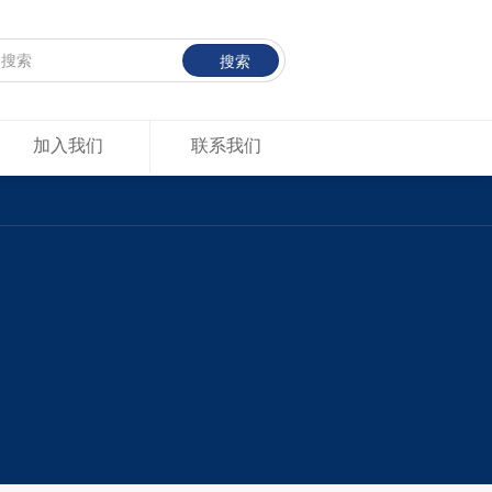
加入我们
联系我们