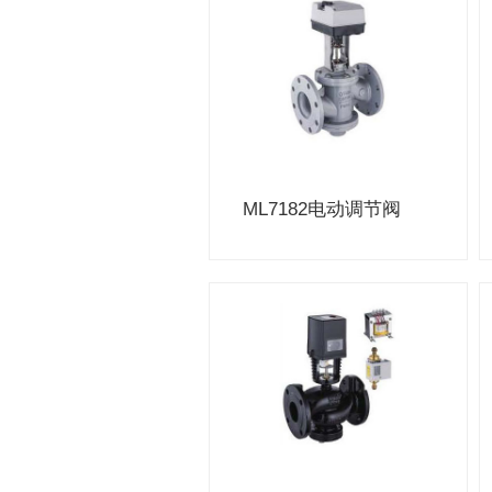
ML7182电动调节阀