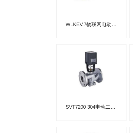
WLKEV.7物联网电动能量阀
SVT7200 304电动二通调节阀