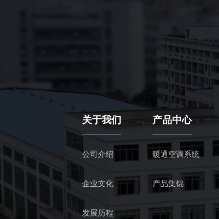
关于我们
产品中心
公司介绍
暖通空调系统
企业文化
产品集锦
发展历程