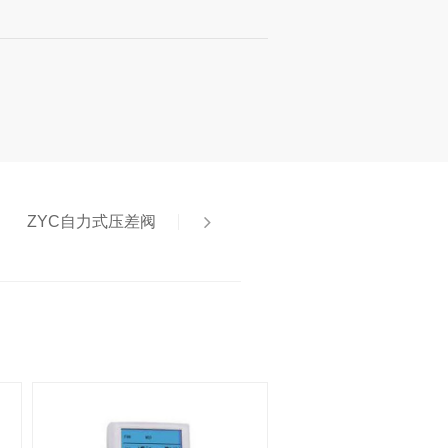
ZYC自力式压差阀