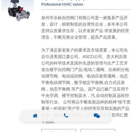
Professional HVAC valves
泉州市水标自控阀门有限公司是一家集新产品开
发，设计，精密制造的合资性企业，多年来公司
坚持以质量求生存，以开发新产品 求发展的经营
理念，不断完善企业管理，提高产品质量。
为了满足新老客户的要求及市场需要，本公司先
后引进美国江森公司、ASCO公司、意大利吉菜
公司的科学技术及国外先进的管理与生产工艺开
发出楼宇自控阀门产品:电动二通阀、比例积分电
动调节阀、电动温控阀、电动压差旁通阀，动态
平衡电动调节阀，数字锁定平衡阀,自力式压差
阀，动态平衡阀.等产品。该产品已被广泛应用于
中央空调、楼宇控制及水，汽.自动控制及远程控
制等行业。 公司将以不断发新品种的精神“恪守质
量第一的原则”用户至上的经营宗旨和实惠的产品
价格，竭诚服务于社会，并请新老客商及同仁携
手惠顾。