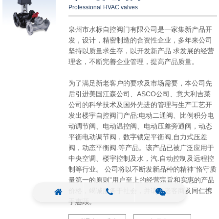
Professional HVAC valves
泉州市水标自控阀门有限公司是一家集新产品开
发，设计，精密制造的合资性企业，多年来公司
坚持以质量求生存，以开发新产品 求发展的经营
理念，不断完善企业管理，提高产品质量。
为了满足新老客户的要求及市场需要，本公司先
后引进美国江森公司、ASCO公司、意大利吉菜
公司的科学技术及国外先进的管理与生产工艺开
发出楼宇自控阀门产品:电动二通阀、比例积分电
动调节阀、电动温控阀、电动压差旁通阀，动态
平衡电动调节阀，数字锁定平衡阀,自力式压差
阀，动态平衡阀.等产品。该产品已被广泛应用于
中央空调、楼宇控制及水，汽.自动控制及远程控
制等行业。 公司将以不断发新品种的精神“恪守质
量第一的原则”用户至上的经营宗旨和实惠的产品
价格，竭诚服务于社会，并请新老客商及同仁携
手惠顾。